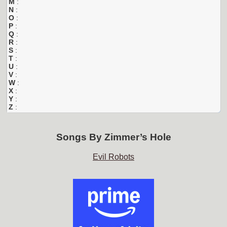
M
:
N
:
O
:
P
:
Q
:
R
:
S
:
T
:
U
:
V
:
W
:
X
:
Y
:
Z
:
Songs By
Zimmer’s Hole
Evil Robots