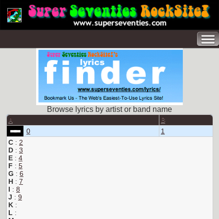
Browse lyrics by artist or band name
A
B
0
1
C
:
2
D
:
3
E
:
4
F
:
5
G
:
6
H
:
7
I
:
8
J
:
9
K
:
L
: