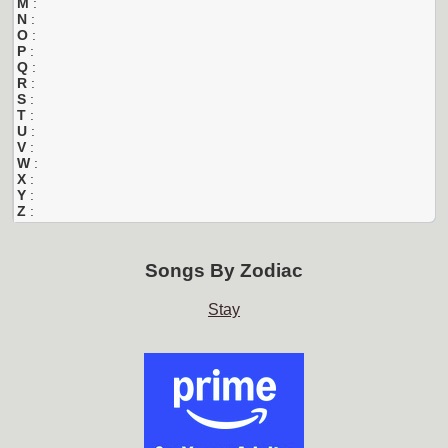
M
:
N
:
O
:
P
:
Q
:
R
:
S
:
T
:
U
:
V
:
W
:
X
:
Y
:
Z
:
Songs By
Zodiac
Stay