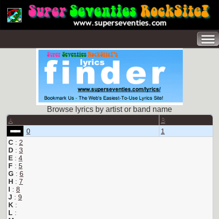
Browse lyrics by artist or band name
A
B
0
1
C
:
2
D
:
3
E
:
4
F
:
5
G
:
6
H
:
7
I
:
8
J
:
9
K
:
L
: