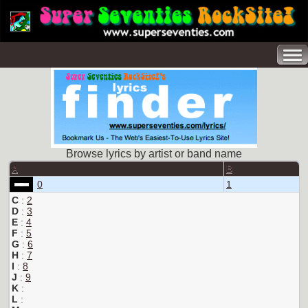
Browse lyrics by artist or band name
A
B
0
1
C
:
2
D
:
3
E
:
4
F
:
5
G
:
6
H
:
7
I
:
8
J
:
9
K
:
L
: