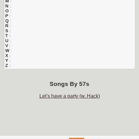
M
:
N
:
O
:
P
:
Q
:
R
:
S
:
T
:
U
:
V
:
W
:
X
:
Y
:
Z
:
Songs By
57s
Let’s have a party (w. Hack)