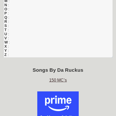
M
:
N
:
O
:
P
:
Q
:
R
:
S
:
T
:
U
:
V
:
W
:
X
:
Y
:
Z
:
Songs By
Da Ruckus
150 MC’s