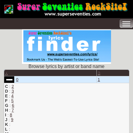
Browse lyrics by artist or band name
A
B
0
1
C
:
2
D
:
3
E
:
4
F
:
5
G
:
6
H
:
7
I
:
8
J
:
9
K
:
L
: