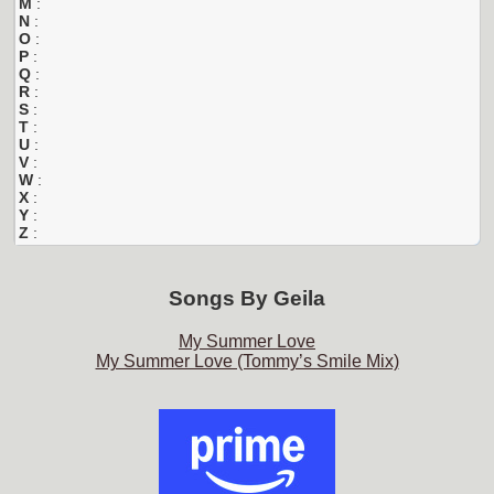
M
:
N
:
O
:
P
:
Q
:
R
:
S
:
T
:
U
:
V
:
W
:
X
:
Y
:
Z
:
Songs By
Geila
My Summer Love
My Summer Love (Tommy’s Smile Mix)