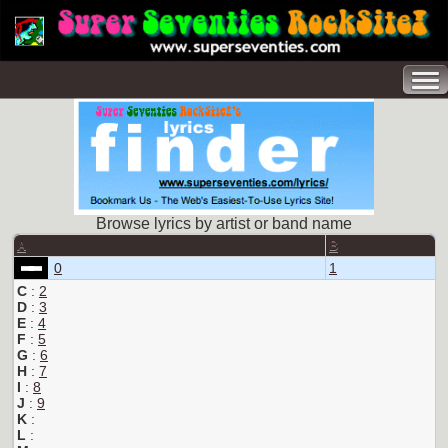
Browse lyrics by artist or band name
A
B
0
1
C
:
2
D
:
3
E
:
4
F
:
5
G
:
6
H
:
7
I
:
8
J
:
9
K
:
L
: