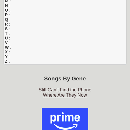
M
:
N
:
O
:
P
:
Q
:
R
:
S
:
T
:
U
:
V
:
W
:
X
:
Y
:
Z
:
Songs By
Gene
Still Can’t Find the Phone
Where Are They Now