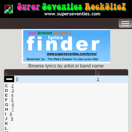
Browse lyrics by artist or band name
A
B
0
1
C
:
2
D
:
3
E
:
4
F
:
5
G
:
6
H
:
7
I
:
8
J
:
9
K
:
L
: