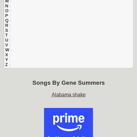
M
:
N
:
O
:
P
:
Q
:
R
:
S
:
T
:
U
:
V
:
W
:
X
:
Y
:
Z
:
Songs By
Gene Summers
Alabama shake