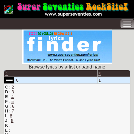
Browse lyrics by artist or band name
A
B
0
1
C
:
2
D
:
3
E
:
4
F
:
5
G
:
6
H
:
7
I
:
8
J
:
9
K
:
L
: