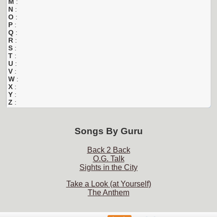
M
:
N
:
O
:
P
:
Q
:
R
:
S
:
T
:
U
:
V
:
W
:
X
:
Y
:
Z
:
Songs By
Guru
Back 2 Back
O.G. Talk
Sights in the City
Take a Look (at Yourself)
The Anthem