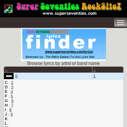
Browse lyrics by artist or band name
A
B
0
1
C
:
2
D
:
3
E
:
4
F
:
5
G
:
6
H
:
7
I
:
8
J
:
9
K
:
L
: