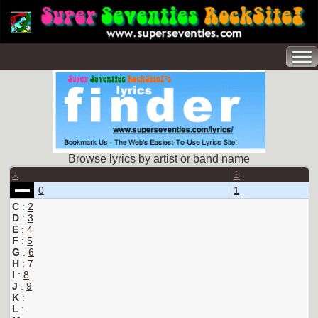
Browse lyrics by artist or band name
A
B
0
1
C
:
2
D
:
3
E
:
4
F
:
5
G
:
6
H
:
7
I
:
8
J
:
9
K
:
L
: