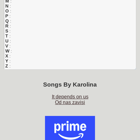
M
:
N
:
O
:
P
:
Q
:
R
:
S
:
T
:
U
:
V
:
W
:
X
:
Y
:
Z
:
Songs By
Karolina
It depends on us
Od nas zavisi