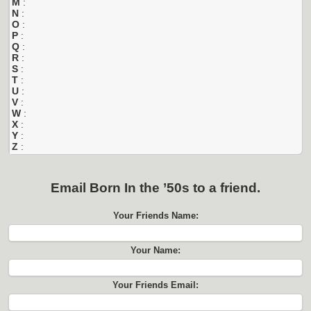
M
:
N
:
O
:
P
:
Q
:
R
:
S
:
T
:
U
:
V
:
W
:
X
:
Y
:
Z
:
Email
Born In the ’50s
to a friend.
Your Friends Name:
Your Name:
Your Friends Email: