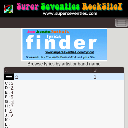
Browse lyrics by artist or band name
A
B
0
1
C
:
2
D
:
3
E
:
4
F
:
5
G
:
6
H
:
7
I
:
8
J
:
9
K
:
L
: