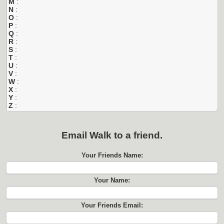
M
:
N
:
O
:
P
:
Q
:
R
:
S
:
T
:
U
:
V
:
W
:
X
:
Y
:
Z
:
Email
Walk
to a friend.
Your Friends Name:
Your Name:
Your Friends Email: