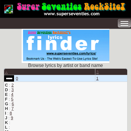
Browse lyrics by artist or band name
A
B
0
1
C
:
2
D
:
3
E
:
4
F
:
5
G
:
6
H
:
7
I
:
8
J
:
9
K
:
L
: