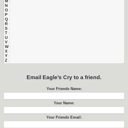
M
:
N
:
O
:
P
:
Q
:
R
:
S
:
T
:
U
:
V
:
W
:
X
:
Y
:
Z
:
Email
Eagle’s Cry
to a friend.
Your Friends Name:
Your Name:
Your Friends Email: