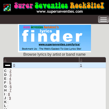
Browse lyrics by artist or band name
A
B
0
1
C
:
2
D
:
3
E
:
4
F
:
5
G
:
6
H
:
7
I
:
8
J
:
9
K
:
L
: