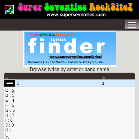
Browse lyrics by artist or band name
A
B
0
1
C
:
2
D
:
3
E
:
4
F
:
5
G
:
6
H
:
7
I
:
8
J
:
9
K
:
L
: