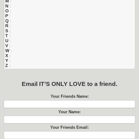
M
:
N
:
O
:
P
:
Q
:
R
:
S
:
T
:
U
:
V
:
W
:
X
:
Y
:
Z
:
Email
IT’S ONLY LOVE
to a friend.
Your Friends Name:
Your Name:
Your Friends Email: