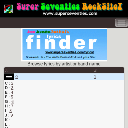
Browse lyrics by artist or band name
A
B
0
1
C
:
2
D
:
3
E
:
4
F
:
5
G
:
6
H
:
7
I
:
8
J
:
9
K
:
L
: