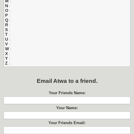
M
:
N
:
O
:
P
:
Q
:
R
:
S
:
T
:
U
:
V
:
W
:
X
:
Y
:
Z
:
Email
Atwa
to a friend.
Your Friends Name:
Your Name:
Your Friends Email: