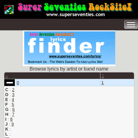
Browse lyrics by artist or band name
A
B
0
1
C
:
2
D
:
3
E
:
4
F
:
5
G
:
6
H
:
7
I
:
8
J
:
9
K
:
L
: