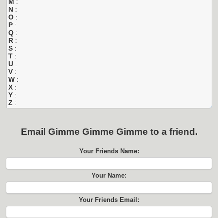
M
:
N
:
O
:
P
:
Q
:
R
:
S
:
T
:
U
:
V
:
W
:
X
:
Y
:
Z
:
Email
Gimme Gimme Gimme
to a friend.
Your Friends Name:
Your Name:
Your Friends Email: