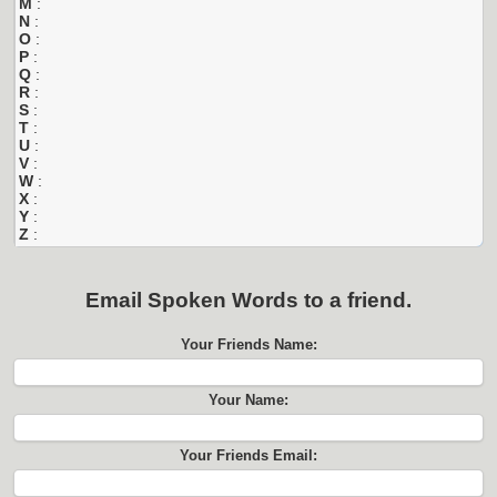
M
:
N
:
O
:
P
:
Q
:
R
:
S
:
T
:
U
:
V
:
W
:
X
:
Y
:
Z
:
Email
Spoken Words
to a friend.
Your Friends Name:
Your Name:
Your Friends Email: