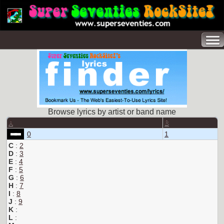
Browse lyrics by artist or band name
A
B
0
1
C
:
2
D
:
3
E
:
4
F
:
5
G
:
6
H
:
7
I
:
8
J
:
9
K
:
L
: