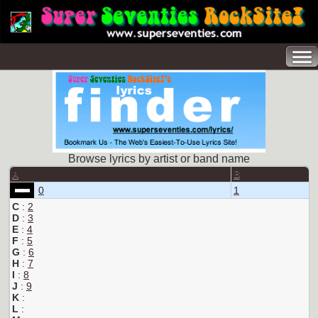
Browse lyrics by artist or band name
A
B
0
1
C
:
2
D
:
3
E
:
4
F
:
5
G
:
6
H
:
7
I
:
8
J
:
9
K
:
L
: