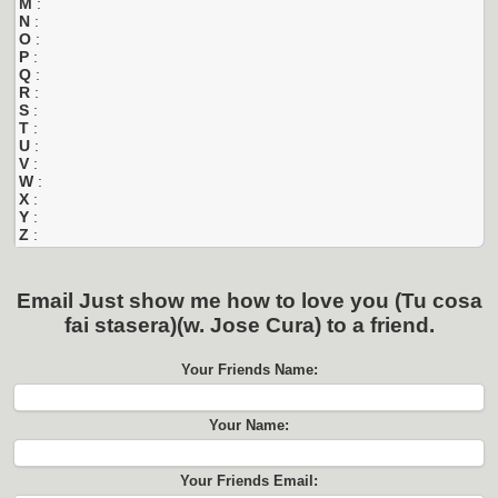
M
:
N
:
O
:
P
:
Q
:
R
:
S
:
T
:
U
:
V
:
W
:
X
:
Y
:
Z
:
Email
Just show me how to love you (Tu cosa
fai stasera)(w. Jose Cura)
to a friend.
Your Friends Name:
Your Name:
Your Friends Email: