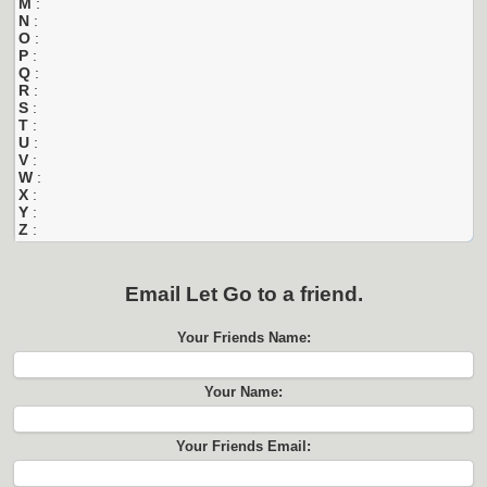
M
:
N
:
O
:
P
:
Q
:
R
:
S
:
T
:
U
:
V
:
W
:
X
:
Y
:
Z
:
Email
Let Go
to a friend.
Your Friends Name:
Your Name:
Your Friends Email: