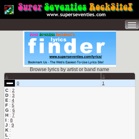
Browse lyrics by artist or band name
A
B
0
1
C
:
2
D
:
3
E
:
4
F
:
5
G
:
6
H
:
7
I
:
8
J
:
9
K
:
L
: