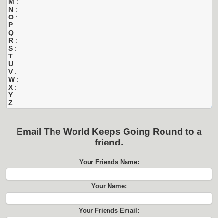
M
:
N
:
O
:
P
:
Q
:
R
:
S
:
T
:
U
:
V
:
W
:
X
:
Y
:
Z
:
Email
The World Keeps Going Round
to a
friend.
Your Friends Name:
Your Name:
Your Friends Email: