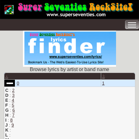
Browse lyrics by artist or band name
A
B
0
1
C
:
2
D
:
3
E
:
4
F
:
5
G
:
6
H
:
7
I
:
8
J
:
9
K
:
L
: