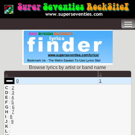
Browse lyrics by artist or band name
A
B
0
1
C
:
2
D
:
3
E
:
4
F
:
5
G
:
6
H
:
7
I
:
8
J
:
9
K
:
L
: