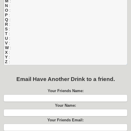
M
:
N
:
O
:
P
:
Q
:
R
:
S
:
T
:
U
:
V
:
W
:
X
:
Y
:
Z
:
Email
Have Another Drink
to a friend.
Your Friends Name:
Your Name:
Your Friends Email: