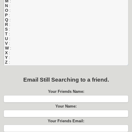
M
:
N
:
O
:
P
:
Q
:
R
:
S
:
T
:
U
:
V
:
W
:
X
:
Y
:
Z
:
Email
Still Searching
to a friend.
Your Friends Name:
Your Name:
Your Friends Email: