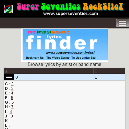
Browse lyrics by artist or band name
A
B
0
1
C
:
2
D
:
3
E
:
4
F
:
5
G
:
6
H
:
7
I
:
8
J
:
9
K
:
L
: