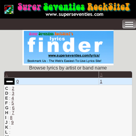
Browse lyrics by artist or band name
A
B
0
1
C
:
2
D
:
3
E
:
4
F
:
5
G
:
6
H
:
7
I
:
8
J
:
9
K
:
L
: