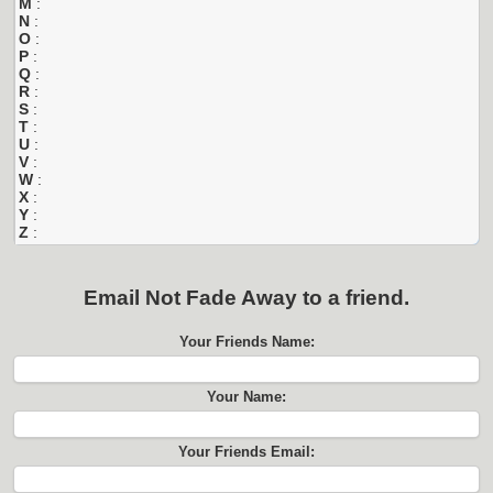
M
:
N
:
O
:
P
:
Q
:
R
:
S
:
T
:
U
:
V
:
W
:
X
:
Y
:
Z
:
Email
Not Fade Away
to a friend.
Your Friends Name:
Your Name:
Your Friends Email: