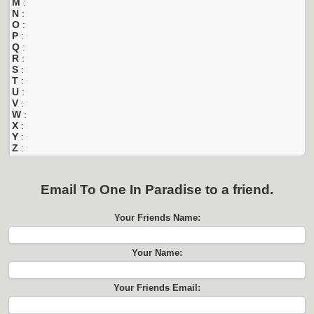
M
:
N
:
O
:
P
:
Q
:
R
:
S
:
T
:
U
:
V
:
W
:
X
:
Y
:
Z
:
Email
To One In Paradise
to a friend.
Your Friends Name:
Your Name:
Your Friends Email: