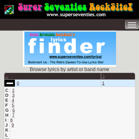
Browse lyrics by artist or band name
A
B
0
1
C
:
2
D
:
3
E
:
4
F
:
5
G
:
6
H
:
7
I
:
8
J
:
9
K
:
L
: