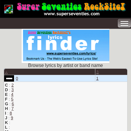
Browse lyrics by artist or band name
A
B
0
1
C
:
2
D
:
3
E
:
4
F
:
5
G
:
6
H
:
7
I
:
8
J
:
9
K
:
L
: