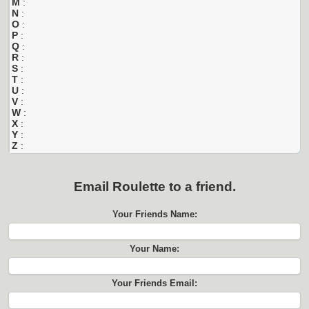
M
:
N
:
O
:
P
:
Q
:
R
:
S
:
T
:
U
:
V
:
W
:
X
:
Y
:
Z
:
Email
Roulette
to a friend.
Your Friends Name:
Your Name:
Your Friends Email: