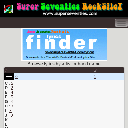
Browse lyrics by artist or band name
A
B
0
1
C
:
2
D
:
3
E
:
4
F
:
5
G
:
6
H
:
7
I
:
8
J
:
9
K
:
L
: