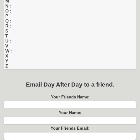
M
:
N
:
O
:
P
:
Q
:
R
:
S
:
T
:
U
:
V
:
W
:
X
:
Y
:
Z
:
Email
Day After Day
to a friend.
Your Friends Name:
Your Name:
Your Friends Email: