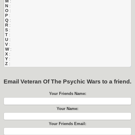
M
:
N
:
O
:
P
:
Q
:
R
:
S
:
T
:
U
:
V
:
W
:
X
:
Y
:
Z
:
Email
Veteran Of The Psychic Wars
to a friend.
Your Friends Name:
Your Name:
Your Friends Email: