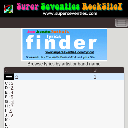
Browse lyrics by artist or band name
A
B
0
1
C
:
2
D
:
3
E
:
4
F
:
5
G
:
6
H
:
7
I
:
8
J
:
9
K
:
L
: