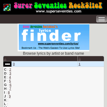
Browse lyrics by artist or band name
A
B
0
1
C
:
2
D
:
3
E
:
4
F
:
5
G
:
6
H
:
7
I
:
8
J
:
9
K
:
L
: