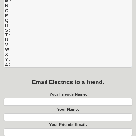
M
:
N
:
O
:
P
:
Q
:
R
:
S
:
T
:
U
:
V
:
W
:
X
:
Y
:
Z
:
Email
Electrics
to a friend.
Your Friends Name:
Your Name:
Your Friends Email: