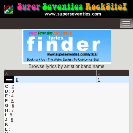
Browse lyrics by artist or band name
A
B
0
1
C
:
2
D
:
3
E
:
4
F
:
5
G
:
6
H
:
7
I
:
8
J
:
9
K
:
L
: