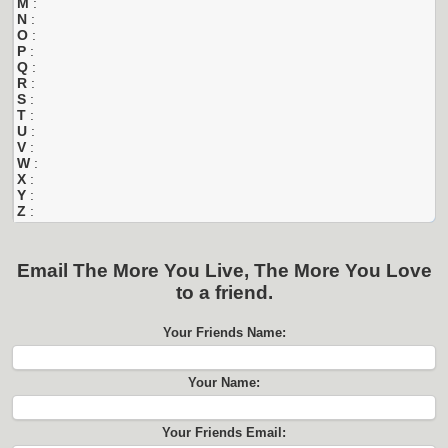
M
:
N
:
O
:
P
:
Q
:
R
:
S
:
T
:
U
:
V
:
W
:
X
:
Y
:
Z
:
Email
The More You Live, The More You Love
to a friend.
Your Friends Name:
Your Name:
Your Friends Email: