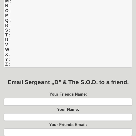
M
:
N
:
O
:
P
:
Q
:
R
:
S
:
T
:
U
:
V
:
W
:
X
:
Y
:
Z
:
Email
Sergeant ,,D’’ & The S.O.D.
to a friend.
Your Friends Name:
Your Name:
Your Friends Email: