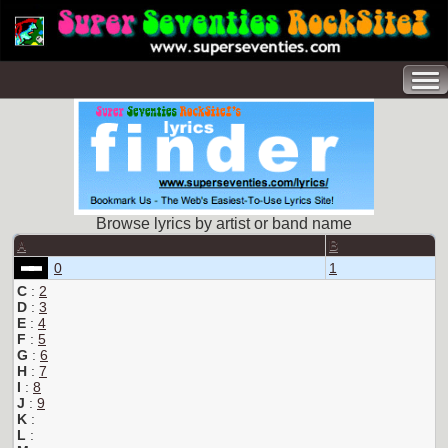
Browse lyrics by artist or band name
A
B
0
1
C
:
2
D
:
3
E
:
4
F
:
5
G
:
6
H
:
7
I
:
8
J
:
9
K
:
L
: