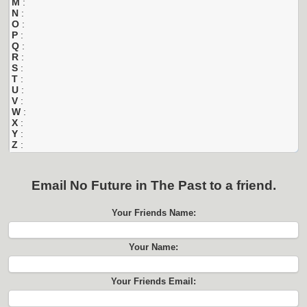
M
:
N
:
O
:
P
:
Q
:
R
:
S
:
T
:
U
:
V
:
W
:
X
:
Y
:
Z
:
Email
No Future in The Past
to a friend.
Your Friends Name:
Your Name:
Your Friends Email: