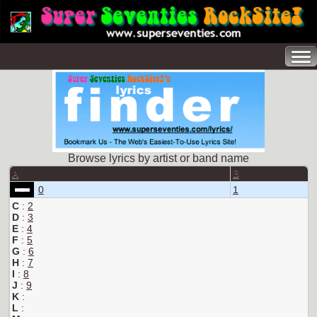
Browse lyrics by artist or band name
A
B
0
1
C
:
2
D
:
3
E
:
4
F
:
5
G
:
6
H
:
7
I
:
8
J
:
9
K
:
L
: