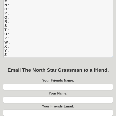
M
:
N
:
O
:
P
:
Q
:
R
:
S
:
T
:
U
:
V
:
W
:
X
:
Y
:
Z
:
Email
The North Star Grassman
to a friend.
Your Friends Name:
Your Name:
Your Friends Email: