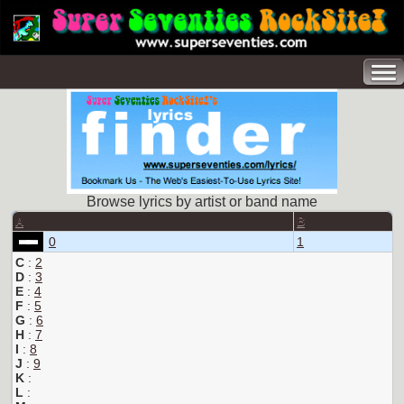
Browse lyrics by artist or band name
A
B
0
1
C
:
2
D
:
3
E
:
4
F
:
5
G
:
6
H
:
7
I
:
8
J
:
9
K
:
L
: