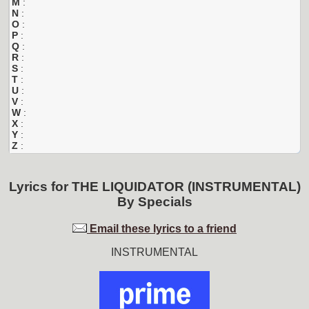
M
:
N
:
O
:
P
:
Q
:
R
:
S
:
T
:
U
:
V
:
W
:
X
:
Y
:
Z
:
Lyrics for
THE LIQUIDATOR (INSTRUMENTAL)
By
Specials
Email these lyrics to a friend
INSTRUMENTAL