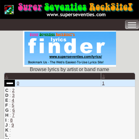
Browse lyrics by artist or band name
A
B
0
1
C
:
2
D
:
3
E
:
4
F
:
5
G
:
6
H
:
7
I
:
8
J
:
9
K
:
L
: