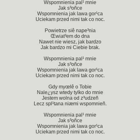
Wspomnienia pal¹ mnie
Jak s³oñce
Wspomnienia jak lawa gor¹ca
Uciekam przed nimi tak co noc.
Powietrze siê nape³nia
Œwiat³em do dna
Nawet nie wiesz, jak bardzo
Jak bardzo mi Ciebie brak.
Wspomnienia pal¹ mnie
Jak s³oñce
Wspomnienia jak lawa gor¹ca
Uciekam przed nimi tak co noc.
Gdy myœlê o Tobie
Nale¿ysz wtedy tylko do mnie
Jestem wolna od z³udzeñ
Lecz spl¹tana niæmi wspomnieñ.
Wspomnienia pal¹ mnie
Jak s³oñce
Wspomnienia jak lawa gor¹ca
Uciekam przed nimi tak co noc.