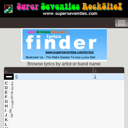
Browse lyrics by artist or band name
A
B
0
1
C
:
2
D
:
3
E
:
4
F
:
5
G
:
6
H
:
7
I
:
8
J
:
9
K
:
L
: