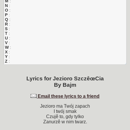
M
:
N
:
O
:
P
:
Q
:
R
:
S
:
T
:
U
:
V
:
W
:
X
:
Y
:
Z
:
Lyrics for
Jezioro SzczêœCia
By
Bajm
Email these lyrics to a friend
Jezioro ma Twój zapach
I twój smak
Czujê to, gdy tylko
Zanurzê w nim twarz.