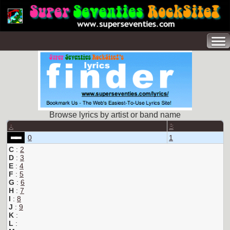
Browse lyrics by artist or band name
A
B
0
1
C
:
2
D
:
3
E
:
4
F
:
5
G
:
6
H
:
7
I
:
8
J
:
9
K
:
L
: