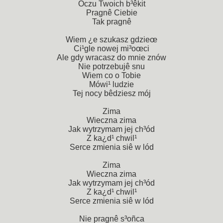
Oczu Twoich b³êkit
Pragnê Ciebie
Tak pragnê
Wiem ¿e szukasz gdzieœ
Ci¹gle nowej mi³oœci
Ale gdy wracasz do mnie znów
Nie potrzebujê snu
Wiem co o Tobie
Mówi¹ ludzie
Tej nocy bêdziesz mój
Zima
Wieczna zima
Jak wytrzymam jej ch³ód
Z ka¿d¹ chwil¹
Serce zmienia siê w lód
Zima
Wieczna zima
Jak wytrzymam jej ch³ód
Z ka¿d¹ chwil¹
Serce zmienia siê w lód
Nie pragnê s³oñca