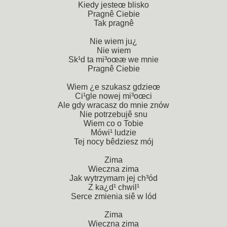
Kiedy jesteœ blisko
Pragnê Ciebie
Tak pragnê
Nie wiem ju¿
Nie wiem
Sk¹d ta mi³oœæ we mnie
Pragnê Ciebie
Wiem ¿e szukasz gdzieœ
Ci¹gle nowej mi³oœci
Ale gdy wracasz do mnie znów
Nie potrzebujê snu
Wiem co o Tobie
Mówi¹ ludzie
Tej nocy bêdziesz mój
Zima
Wieczna zima
Jak wytrzymam jej ch³ód
Z ka¿d¹ chwil¹
Serce zmienia siê w lód
Zima
Wieczna zima