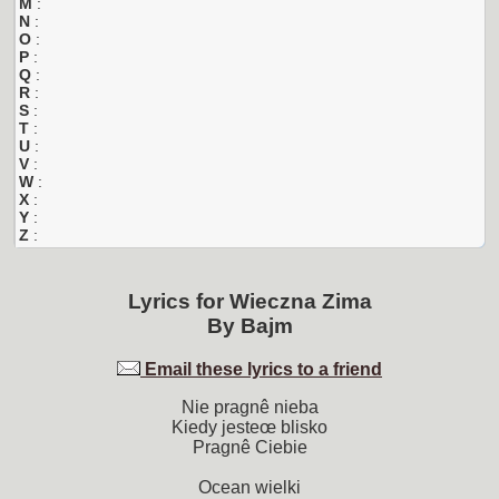
M
:
N
:
O
:
P
:
Q
:
R
:
S
:
T
:
U
:
V
:
W
:
X
:
Y
:
Z
:
Lyrics for
Wieczna Zima
By
Bajm
Email these lyrics to a friend
Nie pragnê nieba
Kiedy jesteœ blisko
Pragnê Ciebie
Ocean wielki