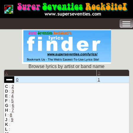
Browse lyrics by artist or band name
A
B
0
1
C
:
2
D
:
3
E
:
4
F
:
5
G
:
6
H
:
7
I
:
8
J
:
9
K
:
L
: