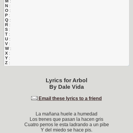
M
:
N
:
O
:
P
:
Q
:
R
:
S
:
T
:
U
:
V
:
W
:
X
:
Y
:
Z
:
Lyrics for
Arbol
By
Dale Vida
Email these lyrics to a friend
La mañana huele a humedad
Los trenes que pasan la hacen gris
Cuatro perros le esta ladrando a un pibe
Y del miedo se hace pis.