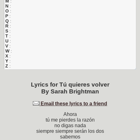
M
:
N
:
O
:
P
:
Q
:
R
:
S
:
T
:
U
:
V
:
W
:
X
:
Y
:
Z
:
Lyrics for
Tú quieres volver
By
Sarah Brightman
Email these lyrics to a friend
Ahora
tú me pierdes la razón
no digas nada
siempre siempre serán los dos
sabemos