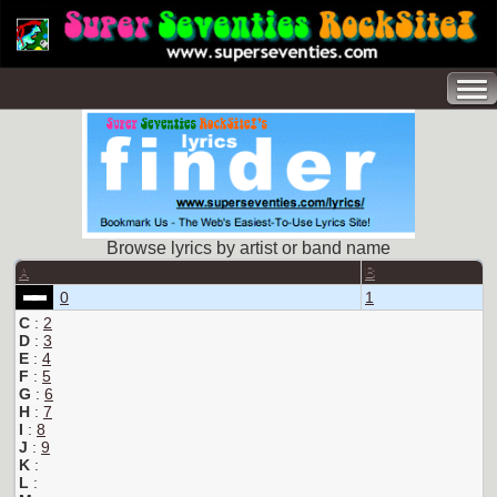
Browse lyrics by artist or band name
A
B
0
1
C
:
2
D
:
3
E
:
4
F
:
5
G
:
6
H
:
7
I
:
8
J
:
9
K
:
L
: