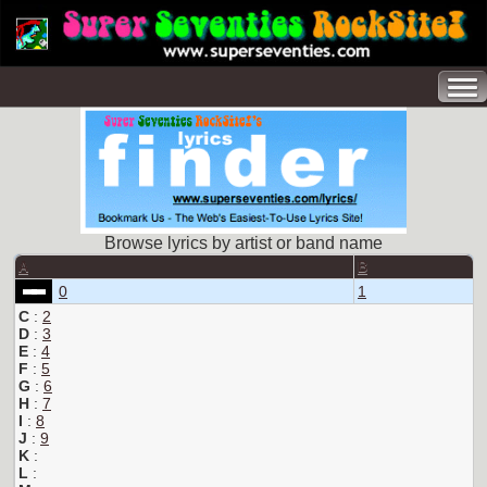
Browse lyrics by artist or band name
A
B
0
1
C
:
2
D
:
3
E
:
4
F
:
5
G
:
6
H
:
7
I
:
8
J
:
9
K
:
L
: