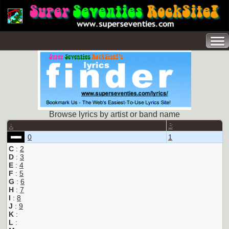
Browse lyrics by artist or band name
A
B
0
1
C
:
2
D
:
3
E
:
4
F
:
5
G
:
6
H
:
7
I
:
8
J
:
9
K
:
L
: