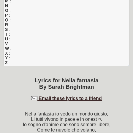
M
:
N
:
O
:
P
:
Q
:
R
:
S
:
T
:
U
:
V
:
W
:
X
:
Y
:
Z
:
Lyrics for
Nella fantasia
By
Sarah Brightman
Email these lyrics to a friend
Nella fantasia io vedo un mondo giusto,
Li tutti vivono in pace e in onest¨¤.
Io sogno d'anime che sono sempre libere,
Come le nuvole che volano,