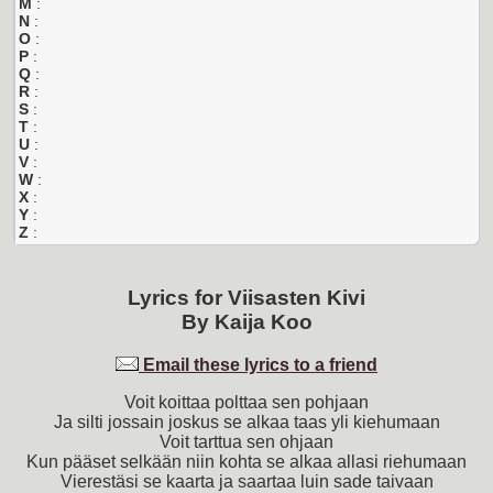
M
:
N
:
O
:
P
:
Q
:
R
:
S
:
T
:
U
:
V
:
W
:
X
:
Y
:
Z
:
Lyrics for
Viisasten Kivi
By
Kaija Koo
Email these lyrics to a friend
Voit koittaa polttaa sen pohjaan
Ja silti jossain joskus se alkaa taas yli kiehumaan
Voit tarttua sen ohjaan
Kun pääset selkään niin kohta se alkaa allasi riehumaan
Vierestäsi se kaarta ja saartaa luin sade taivaan