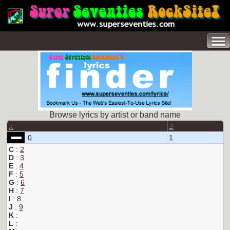
Browse lyrics by artist or band name
A
B
0
1
C
:
2
D
:
3
E
:
4
F
:
5
G
:
6
H
:
7
I
:
8
J
:
9
K
:
L
: