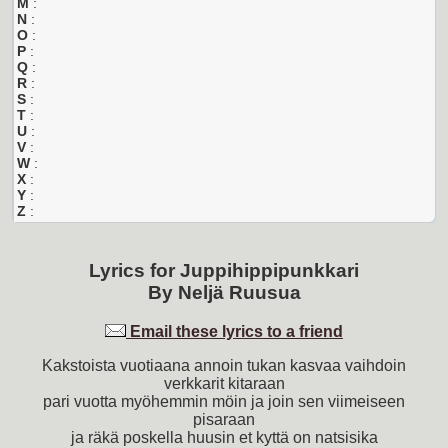
M
:
N
:
O
:
P
:
Q
:
R
:
S
:
T
:
U
:
V
:
W
:
X
:
Y
:
Z
:
Lyrics for
Juppihippipunkkari
By
Neljä Ruusua
Email these lyrics to a friend
Kakstoista vuotiaana annoin tukan kasvaa vaihdoin
verkkarit kitaraan
pari vuotta myöhemmin möin ja join sen viimeiseen
pisaraan
ja räkä poskella huusin et kyttä on natsisika