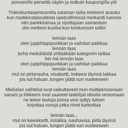
porvareille persettä näytin ja notkuin kaupungilla yöt
Yhteiskuntaopintunnilla salaman lailla mieleeni avautui
kun markkinataloudesta opetusfilmissä merkantti luennoi
otin pankkilainaa ja sijoittajaan samaistuin
olin melkein kuollut kun konkurssiin tultiin
lennän taas
olen juppihippipunkkari ja vaihdan paikkaa
lennän taas
turha meikäläistä yrittääkään kategoriin laittaa
hei mä lennän taas
olen juppihippipunkkari ja vaihdan paikkaa
lennän taas
mul on pirtanauha, visakortti, irokeesi täynnä lakkaa
jos sut haluan, tungen jäätä sun vuoteeseen
Mielialan vaihtelut ovat vaikuttaneet mun multipersoonaan
sanani ja liikkeeni ovat saaneet taiteilijat ideoita versomaan
ne tekee tauluja joissa vesi syttyy tuleen
kirjoittaa runoja jotka riimit karkoittaa
lennän taas...
mul on keesikortti, irolakka, nauhavisa, pirta täynnä
jos sut haluan, tungen jäätä sun vuoteeseen