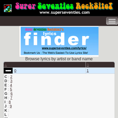
Browse lyrics by artist or band name
A
B
0
1
C
:
2
D
:
3
E
:
4
F
:
5
G
:
6
H
:
7
I
:
8
J
:
9
K
:
L
: