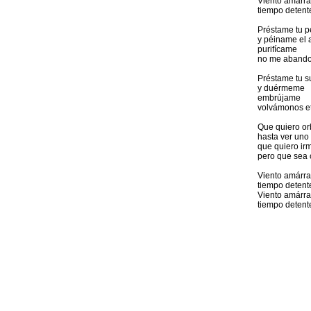
Viento amárr
tiempo deten
Préstame tu p
y péiname el 
purifícame
no me aband
Préstame tu 
y duérmeme
embrújame
volvámonos et
Que quiero orb
hasta ver uno
que quiero irm
pero que sea 
Viento amárr
tiempo deten
Viento amárr
tiempo deten