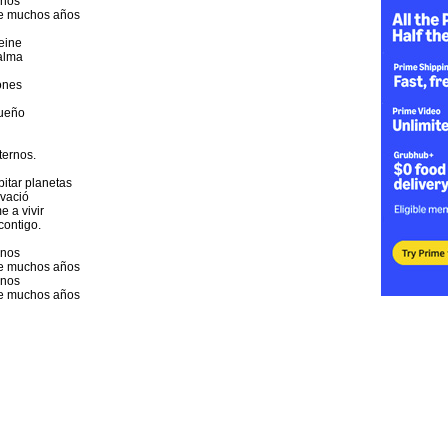
anos
te muchos años
eine
alma
ones
sueño
ernos.
itar planetas
 vació
e a vivir
contigo.
anos
te muchos años
anos
te muchos años