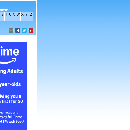
name
S
T
U
V
W
X
Y
Z