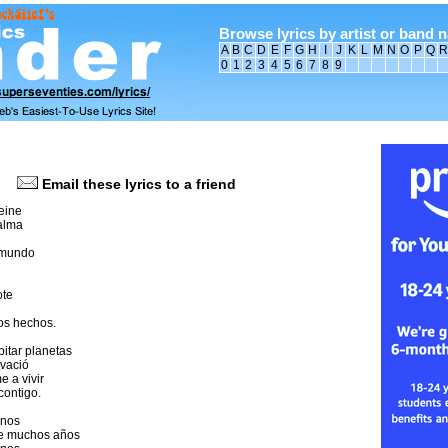
Browse lyrics by artist or band 
A
B
C
D
E
F
G
H
I
J
K
L
M
N
O
P
Q
R
0
1
2
3
4
5
6
7
8
9
Email these lyrics to a friend
eine
alma
 mundo
ote
os hechos.
itar planetas
 vació
e a vivir
contigo.
anos
te muchos años