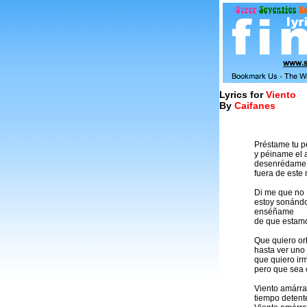
Lyrics for
Viento
By
Caifanes
Préstame tu p
y péiname el 
desenrédame
fuera de este
Di me que no
estoy sonánd
enséñame
de que estam
Que quiero orb
hasta ver uno
que quiero irm
pero que sea 
Viento amárr
tiempo deten