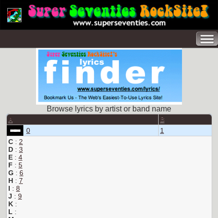
Browse lyrics by artist or band name
A
B
0
1
C
:
2
D
:
3
E
:
4
F
:
5
G
:
6
H
:
7
I
:
8
J
:
9
K
:
L
: