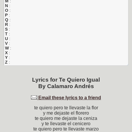
M
:
N
:
O
:
P
:
Q
:
R
:
S
:
T
:
U
:
V
:
W
:
X
:
Y
:
Z
:
Lyrics for
Te Quiero Igual
By
Calamaro Andrés
Email these lyrics to a friend
te quiero pero te llevaste la flor
y me dejaste el florero
te quiero me dejaste la ceniza
y te llevaste el cenicero
te quiero pero te llevaste marzo