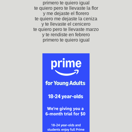
primero te quiero igual
te quiero pero te llevaste la flor
y me dejaste el florero
te quiero me dejaste la ceniza
y te llevaste el cenicero
te quiero pero te llevaste marzo
y te rendiste en febrero
primero te quiero igual