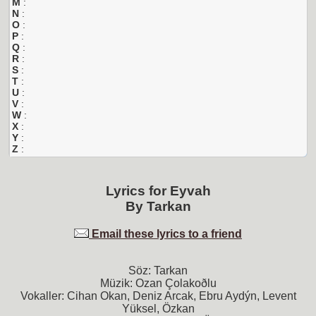
M
:
N
:
O
:
P
:
Q
:
R
:
S
:
T
:
U
:
V
:
W
:
X
:
Y
:
Z
:
Lyrics for
Eyvah
By
Tarkan
Email these lyrics to a friend
Söz: Tarkan
Müzik: Ozan Çolakoðlu
Vokaller: Cihan Okan, Deniz Arcak, Ebru Aydýn, Levent
Yüksel, Özkan