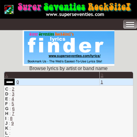
Browse lyrics by artist or band name
A
B
0
1
C
:
2
D
:
3
E
:
4
F
:
5
G
:
6
H
:
7
I
:
8
J
:
9
K
:
L
: