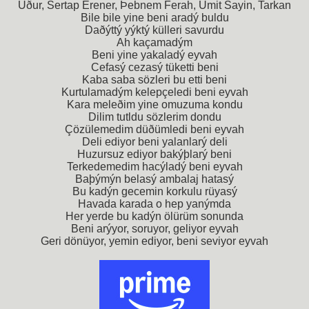
Uður, Sertap Erener, Þebnem Ferah, Ümit Sayin, Tarkan
Bile bile yine beni aradý buldu
Daðýttý yýktý külleri savurdu
Ah kaçamadým
Beni yine yakaladý eyvah
Cefasý cezasý tüketti beni
Kaba saba sözleri bu etti beni
Kurtulamadým kelepçeledi beni eyvah
Kara meleðim yine omuzuma kondu
Dilim tutldu sözlerim dondu
Çözülemedim düðümledi beni eyvah
Deli ediyor beni yalanlarý deli
Huzursuz ediyor bakýþlarý beni
Terkedemedim hacýladý beni eyvah
Baþýmýn belasý ambalaj hatasý
Bu kadýn gecemin korkulu rüyasý
Havada karada o hep yanýmda
Her yerde bu kadýn ölürüm sonunda
Beni arýyor, soruyor, geliyor eyvah
Geri dönüyor, yemin ediyor, beni seviyor eyvah