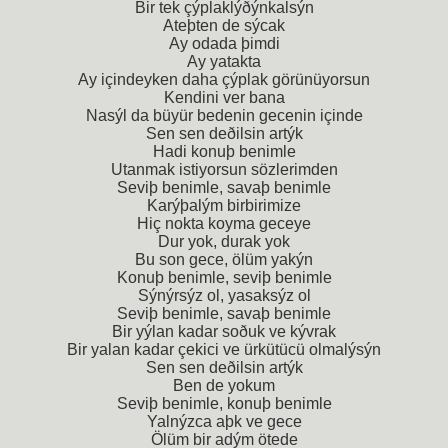
Bir tek çýplaklýðýnkalsýn
Ateþten de sýcak
Ay odada þimdi
Ay yatakta
Ay içindeyken daha çýplak görünüyorsun
Kendini ver bana
Nasýl da büyür bedenin gecenin içinde
Sen sen deðilsin artýk
Hadi konuþ benimle
Utanmak istiyorsun sözlerimden
Seviþ benimle, savaþ benimle
Karýþalým birbirimize
Hiç nokta koyma geceye
Dur yok, durak yok
Bu son gece, ölüm yakýn
Konuþ benimle, seviþ benimle
Sýnýrsýz ol, yasaksýz ol
Seviþ benimle, savaþ benimle
Bir yýlan kadar soðuk ve kývrak
Bir yalan kadar çekici ve ürkütücü olmalýsýn
Sen sen deðilsin artýk
Ben de yokum
Seviþ benimle, konuþ benimle
Yalnýzca aþk ve gece
Ölüm bir adým ötede