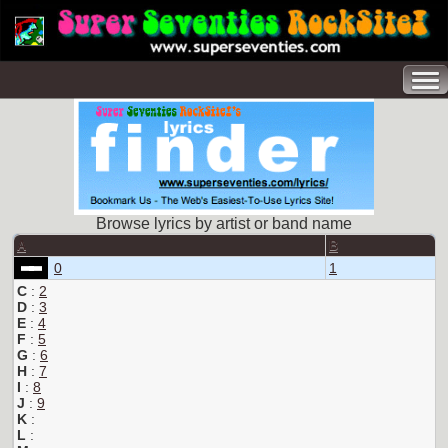
Browse lyrics by artist or band name
A
B
0
1
C
:
2
D
:
3
E
:
4
F
:
5
G
:
6
H
:
7
I
:
8
J
:
9
K
:
L
: