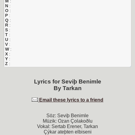
M
:
N
:
O
:
P
:
Q
:
R
:
S
:
T
:
U
:
V
:
W
:
X
:
Y
:
Z
:
Lyrics for
Seviþ Benimle
By
Tarkan
Email these lyrics to a friend
Söz: Seviþ Benimle
Müzik: Ozan Çolakoðlu
Vokal: Sertab Erener, Tarkan
Çýkar ateþten elbiseni